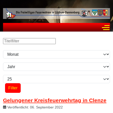
Off
Filter
Titelfilter
Monat
Jahr
Anzeige #
Filter
Gelungener Kreisfeuerwehrtag in Clenze
Veröffentlicht: 06. September 2022