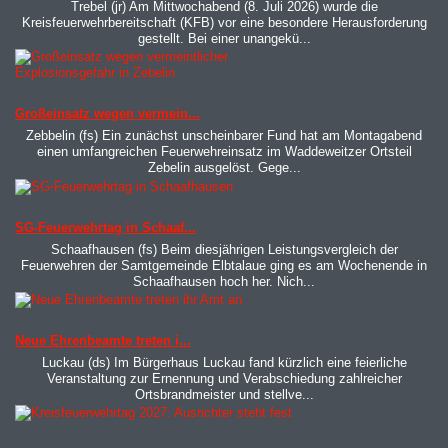
Trebel (jr) Am Mittwochabend (8. Juli 2026) wurde die
Kreisfeuerwehrbereitschaft (KFB) vor eine besondere Herausforderung
gestellt. Bei einer unangekü...
MOD_JTCS_VIEW_ARTICLE_LINK
MOD_JTCS_VIEW_FULL_IMAGE
Großeinsatz wegen vermein...
Zebbelin (fs) Ein zunächst unscheinbarer Fund hat am Montagabend
einen umfangreichen Feuerwehreinsatz im Waddeweitzer Ortsteil
Zebelin ausgelöst. Gege...
MOD_JTCS_VIEW_ARTICLE_LINK
MOD_JTCS_VIEW_FULL_IMAGE
SG-Feuerwehrtag in Schaaf...
Schaafhausen (fs) Beim diesjährigen Leistungsvergleich der
Feuerwehren der Samtgemeinde Elbtalaue ging es am Wochenende in
Schaafhausen hoch her. Nich...
MOD_JTCS_VIEW_ARTICLE_LINK
MOD_JTCS_VIEW_FULL_IMAGE
Neue Ehrenbeamte treten i...
Luckau (ds) Im Bürgerhaus Luckau fand kürzlich eine feierliche
Veranstaltung zur Ernennung und Verabschiedung zahlreicher
Ortsbrandmeister und stellve...
MOD_JTCS_VIEW_ARTICLE_LINK
MOD_JTCS_VIEW_FULL_IMAGE