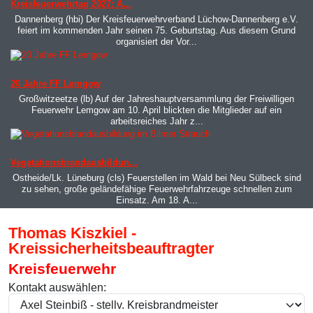
Kreisfeuerwehrtag 2027: A...
Dannenberg (hbi) Der Kreisfeuerwehrverband Lüchow-Dannenberg e.V.
feiert im kommenden Jahr seinen 75. Geburtstag. Aus diesem Grund
organisiert der Vor...
MOD_JTCS_VIEW_ARTICLE_LINK
MOD_JTCS_VIEW_FULL_IMAGE
20 Jahre FF Lemgow
Großwitzeetze (lb) Auf der Jahreshauptversammlung der Freiwilligen
Feuerwehr Lemgow am 10. April blickten die Mitglieder auf ein
arbeitsreiches Jahr z...
MOD_JTCS_VIEW_ARTICLE_LINK
MOD_JTCS_VIEW_FULL_IMAGE
Vegetationsbrandausbildun...
Ostheide/Lk. Lüneburg (cls) Feuerstellen im Wald bei Neu Sülbeck sind
zu sehen, große geländefähige Feuerwehrfahrzeuge schnellen zum
Einsatz. Am 18. A...
Thomas Kiszkiel -
Kreissicherheitsbeauftragter
Kreisfeuerwehr
Kontakt auswählen: