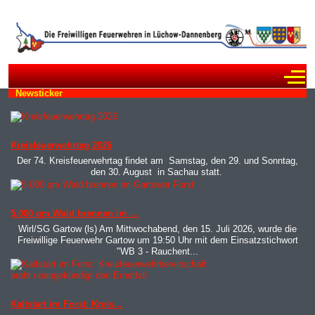
Off
Newsticker
MOD_JTCS_VIEW_ARTICLE_LINK
MOD_JTCS_VIEW_FULL_IMAGE
Kreisfeuerwehrtag 2026
Der 74. Kreisfeuerwehrtag findet am Samstag, den 29. und Sonntag,
den 30. August in Sachau statt.
MOD_JTCS_VIEW_ARTICLE_LINK
MOD_JTCS_VIEW_FULL_IMAGE
5.000 qm Wald brennen im ...
Wirl/SG Gartow (ls) Am Mittwochabend, den 15. Juli 2026, wurde die
Freiwillige Feuerwehr Gartow um 19:50 Uhr mit dem Einsatzstichwort
"WB 3 - Rauchent...
MOD_JTCS_VIEW_ARTICLE_LINK
MOD_JTCS_VIEW_FULL_IMAGE
Kaltstart im Forst: Kreis...