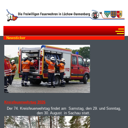
Off
Newsticker
MOD_JTCS_VIEW_ARTICLE_LINK
MOD_JTCS_VIEW_FULL_IMAGE
Kreisfeuerwehrtag 2026
Der 74. Kreisfeuerwehrtag findet am Samstag, den 29. und Sonntag,
den 30. August in Sachau statt.