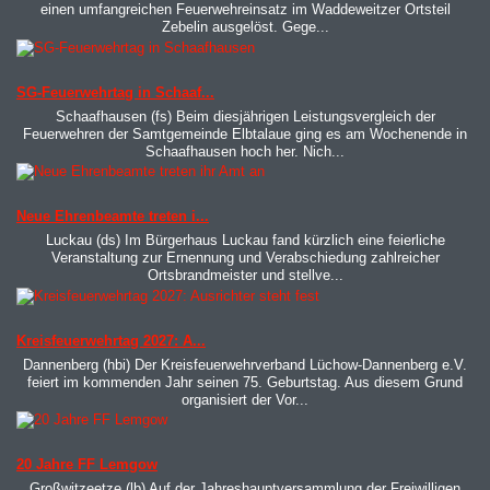
einen umfangreichen Feuerwehreinsatz im Waddeweitzer Ortsteil
Zebelin ausgelöst. Gege...
MOD_JTCS_VIEW_ARTICLE_LINK
MOD_JTCS_VIEW_FULL_IMAGE
SG-Feuerwehrtag in Schaaf...
Schaafhausen (fs) Beim diesjährigen Leistungsvergleich der
Feuerwehren der Samtgemeinde Elbtalaue ging es am Wochenende in
Schaafhausen hoch her. Nich...
MOD_JTCS_VIEW_ARTICLE_LINK
MOD_JTCS_VIEW_FULL_IMAGE
Neue Ehrenbeamte treten i...
Luckau (ds) Im Bürgerhaus Luckau fand kürzlich eine feierliche
Veranstaltung zur Ernennung und Verabschiedung zahlreicher
Ortsbrandmeister und stellve...
MOD_JTCS_VIEW_ARTICLE_LINK
MOD_JTCS_VIEW_FULL_IMAGE
Kreisfeuerwehrtag 2027: A...
Dannenberg (hbi) Der Kreisfeuerwehrverband Lüchow-Dannenberg e.V.
feiert im kommenden Jahr seinen 75. Geburtstag. Aus diesem Grund
organisiert der Vor...
MOD_JTCS_VIEW_ARTICLE_LINK
MOD_JTCS_VIEW_FULL_IMAGE
20 Jahre FF Lemgow
Großwitzeetze (lb) Auf der Jahreshauptversammlung der Freiwilligen