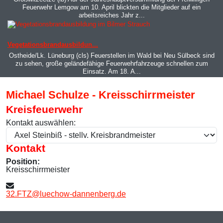
Feuerwehr Lemgow am 10. April blickten die Mitglieder auf ein
arbeitsreiches Jahr z...
MOD_JTCS_VIEW_ARTICLE_LINK
MOD_JTCS_VIEW_FULL_IMAGE
Vegetationsbrandausbildun...
Ostheide/Lk. Lüneburg (cls) Feuerstellen im Wald bei Neu Sülbeck sind
zu sehen, große geländefähige Feuerwehrfahrzeuge schnellen zum
Einsatz. Am 18. A...
Michael Schulze - Kreisschirrmeister
Kreisfeuerwehr
Kontakt auswählen:
Kontakt
Position:
Kreisschirrmeister
E-Mail:
32.FTZ@luechow-dannenberg.de