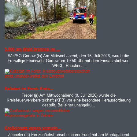
MOD_JTCS_VIEW_ARTICLE_LINK
MOD_JTCS_VIEW_FULL_IMAGE
5.000 qm Wald brennen im ...
Wirl/SG Gartow (ls) Am Mittwochabend, den 15. Juli 2026, wurde die
Freiwillige Feuerwehr Gartow um 19:50 Uhr mit dem Einsatzstichwort
"WB 3 - Rauchent...
MOD_JTCS_VIEW_ARTICLE_LINK
MOD_JTCS_VIEW_FULL_IMAGE
Kaltstart im Forst: Kreis...
Trebel (jr) Am Mittwochabend (8. Juli 2026) wurde die
Kreisfeuerwehrbereitschaft (KFB) vor eine besondere Herausforderung
gestellt. Bei einer unangekü...
MOD_JTCS_VIEW_ARTICLE_LINK
MOD_JTCS_VIEW_FULL_IMAGE
Großeinsatz wegen vermein...
Zebbelin (fs) Ein zunächst unscheinbarer Fund hat am Montagabend