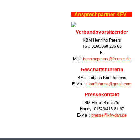
Ansprechpartner KFV
Verbandsvorsitzender
KBM Henning Peters
Tel.: 0160/968 286 65
E-
Mail:
henningpeters@freenet.de
Geschäftsführerin
BM'in Tatjana Korf-Jahrens
E-Mail:
t.korfjahrens@gmail.com
Pressekontakt
BM Heiko Bieniußa
Handy: 01523/415 81 67
E-Mail:
presse@kfv-dan.de