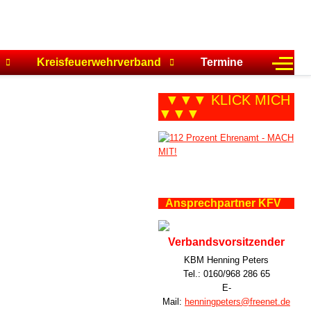
Off-C
Kreisfeuerwehrverband
Termine
▼▼▼ KLICK MICH
▼▼▼
Ansprechpartner KFV
Verbandsvorsitzender
KBM Henning Peters
Tel.: 0160/968 286 65
E-
Mail:
henningpeters@freenet.de