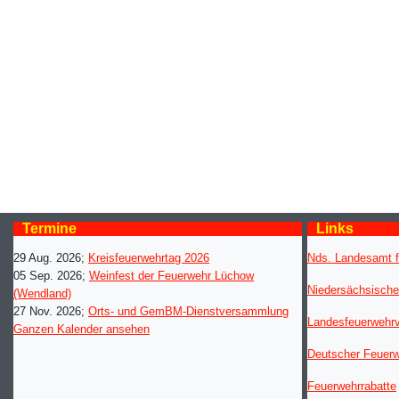
Termine
Links
29 Aug. 2026
;
Kreisfeuerwehrtag 2026
Nds. Landesamt f
05 Sep. 2026
;
Weinfest der Feuerwehr Lüchow
Niedersächsische
(Wendland)
27 Nov. 2026
;
Orts- und GemBM-Dienstversammlung
Landesfeuerwehr
Ganzen Kalender ansehen
Deutscher Feuer
Feuerwehrrabatte