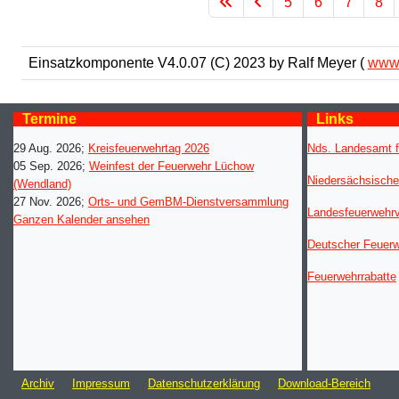
5
6
7
8
Einsatzkomponente V4.0.07 (C) 2023 by Ralf Meyer (
www.
Termine
Links
29 Aug. 2026
;
Kreisfeuerwehrtag 2026
Nds. Landesamt f
05 Sep. 2026
;
Weinfest der Feuerwehr Lüchow
Niedersächsische
(Wendland)
27 Nov. 2026
;
Orts- und GemBM-Dienstversammlung
Landesfeuerwehr
Ganzen Kalender ansehen
Deutscher Feuer
Feuerwehrrabatte
Archiv
Impressum
Datenschutzerklärung
Download-Bereich