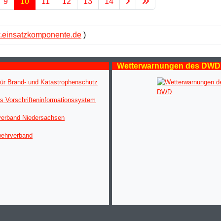
9
10
11
12
13
14
einsatzkomponente.de
)
Wetterwarnungen des DWD
ür Brand- und Katastrophenschutz
s Vorschrifteninformationssystem
verband Niedersachsen
wehrverband