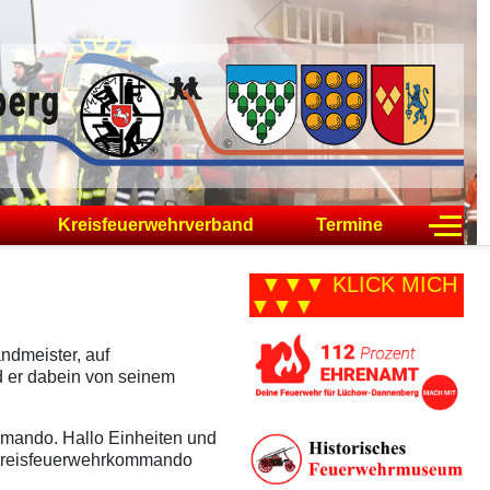
Off-C
Kreisfeuerwehrverband
Termine
▼▼▼ KLICK MICH
▼▼▼
ndmeister, auf
d er dabein von seinem
mmando. Hallo Einheiten und
s Kreisfeuerwehrkommando