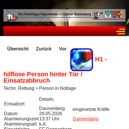
Off
Übersicht
Zurück
Vor
H1 -
hilflose Person hinter Tür /
Einsatzabbruch
Techn. Rettung > Person in Notlage
Zugriffe 79
Details
Einsatzort
Dannenberg
eingesetzte Kräfte
Datum
29.05.2026
Alarmierungszeit
13:37 Uhr
Dannenberg
Alarmierungsart
k.A.