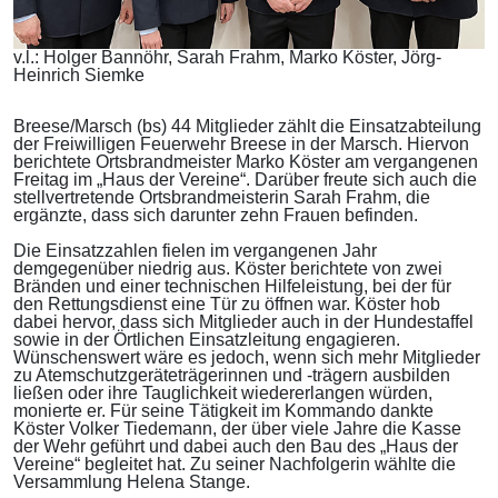
v.l.: Holger Bannöhr, Sarah Frahm, Marko Köster, Jörg-
Heinrich Siemke
Breese/Marsch (bs) 44 Mitglieder zählt die Einsatzabteilung
der Freiwilligen Feuerwehr Breese in der Marsch. Hiervon
berichtete Ortsbrandmeister Marko Köster am vergangenen
Freitag im „Haus der Vereine“. Darüber freute sich auch die
stellvertretende Ortsbrandmeisterin Sarah Frahm, die
ergänzte, dass sich darunter zehn Frauen befinden.
Die Einsatzzahlen fielen im vergangenen Jahr
demgegenüber niedrig aus. Köster berichtete von zwei
Bränden und einer technischen Hilfeleistung, bei der für
den Rettungsdienst eine Tür zu öffnen war. Köster hob
dabei hervor, dass sich Mitglieder auch in der Hundestaffel
sowie in der Örtlichen Einsatzleitung engagieren.
Wünschenswert wäre es jedoch, wenn sich mehr Mitglieder
zu Atemschutzgeräteträgerinnen und -trägern ausbilden
ließen oder ihre Tauglichkeit wiedererlangen würden,
monierte er. Für seine Tätigkeit im Kommando dankte
Köster Volker Tiedemann, der über viele Jahre die Kasse
der Wehr geführt und dabei auch den Bau des „Haus der
Vereine“ begleitet hat. Zu seiner Nachfolgerin wählte die
Versammlung Helena Stange.