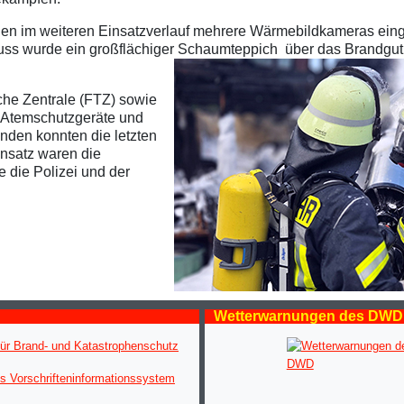
n im weiteren Einsatzverlauf mehrere Wärmebildkameras einge
uss wurde ein großflächiger Schaumteppich
über das Brandgut
he Zentrale (FTZ) sowie
e Atemschutzgeräte und
nden konnten die letzten
insatz waren die
 die Polizei und der
Wetterwarnungen des DWD
ür Brand- und Katastrophenschutz
s Vorschrifteninformationssystem