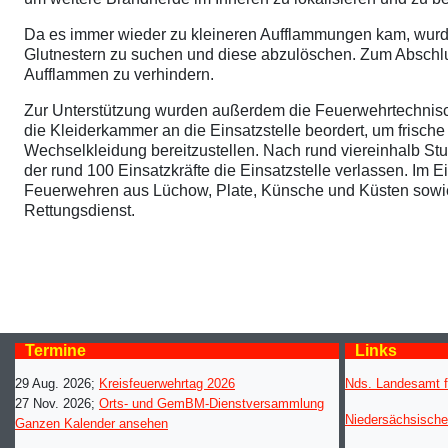
Da es immer wieder zu kleineren Aufflammungen kam, wurde
Glutnestern zu suchen und diese abzulöschen. Zum Abschl
Aufflammen zu verhindern.
Zur Unterstützung wurden außerdem die Feuerwehrtechnisc
die Kleiderkammer an die Einsatzstelle beordert, um frisch
Wechselkleidung bereitzustellen. Nach rund viereinhalb Stu
der rund 100 Einsatzkräfte die Einsatzstelle verlassen. Im E
Feuerwehren aus Lüchow, Plate, Künsche und Küsten sowie
Rettungsdienst.
Termine
Links
29 Aug. 2026
;
Kreisfeuerwehrtag 2026
Nds. Landesamt f
27 Nov. 2026
;
Orts- und GemBM-Dienstversammlung
Niedersächsische
Ganzen Kalender ansehen