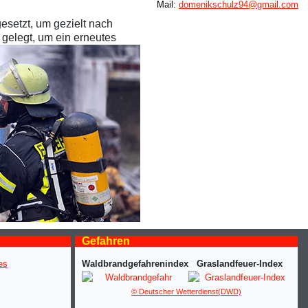
Mail:
domenikschulz94@gmail.com
setzt, um gezielt nach
 gelegt, um ein erneutes
Gefahren
Waldbrandgefahrenindex
Graslandfeuer-Index
© Deutscher Wetterdienst(DWD)