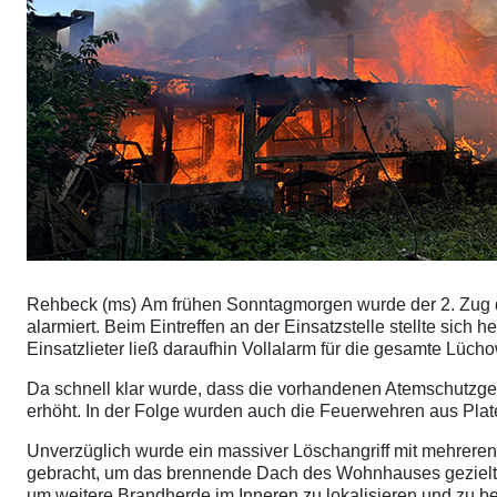
Rehbeck (ms) Am frühen Sonntagmorgen wurde der 2. Zug 
alarmiert. Beim Eintreffen an der Einsatzstelle stellte sic
Einsatzlieter ließ daraufhin Vollalarm für die gesamte Lüc
Da schnell klar wurde, dass die vorhandenen Atemschutzger
erhöht. In der Folge wurden auch die Feuerwehren aus Plat
Unverzüglich wurde ein massiver Löschangriff mit mehreren 
gebracht, um das brennende Dach des Wohnhauses gezielt 
um weitere Brandherde im Inneren zu lokalisieren und zu 