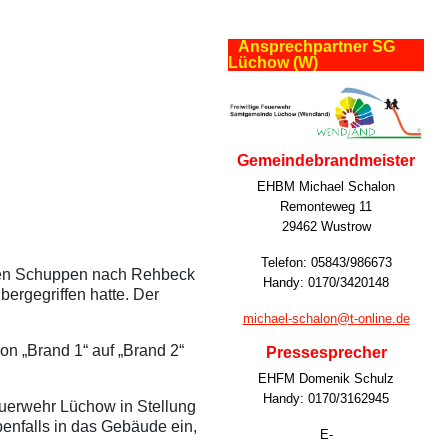
Ansprechpartner SG
Lüchow (W)
Gemeindebrandmeister
EHBM Michael Schalon
Remonteweg 11
29462 Wustrow
Telefon: 05843/986673
nden Schuppen nach Rehbeck
Handy: 0170/3420148
bergegriffen hatte. Der
michael-schalon@t-online.de
on „Brand 1“ auf „Brand 2“
Pressesprecher
EHFM Domenik Schulz
Handy: 0170/3162945
Feuerwehr Lüchow in Stellung
nfalls in das Gebäude ein,
E-