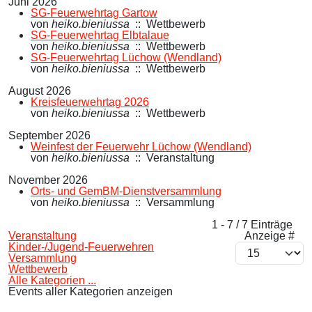
Juni 2026
SG-Feuerwehrtag Gartow
von
heiko.bieniussa
:: Wettbewerb
SG-Feuerwehrtag Elbtalaue
von
heiko.bieniussa
:: Wettbewerb
SG-Feuerwehrtag Lüchow (Wendland)
von
heiko.bieniussa
:: Wettbewerb
August 2026
Kreisfeuerwehrtag 2026
von
heiko.bieniussa
:: Wettbewerb
September 2026
Weinfest der Feuerwehr Lüchow (Wendland)
von
heiko.bieniussa
:: Veranstaltung
November 2026
Orts- und GemBM-Dienstversammlung
von
heiko.bieniussa
:: Versammlung
Limite der Paginierungsliste
1 - 7 / 7 Einträge
Veranstaltung
Anzeige #
Kinder-/Jugend-Feuerwehren
Versammlung
Wettbewerb
Alle Kategorien ...
Events aller Kategorien anzeigen