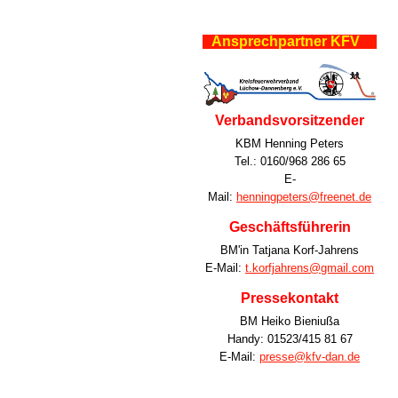
Ansprechpartner KFV
Verbandsvorsitzender
KBM Henning Peters
Tel.: 0160/968 286 65
E-
Mail:
henningpeters@freenet.de
Geschäftsführerin
BM'in Tatjana Korf-Jahrens
E-Mail:
t.korfjahrens@gmail.com
Pressekontakt
BM Heiko Bieniußa
Handy: 01523/415 81 67
E-Mail:
presse@kfv-dan.de