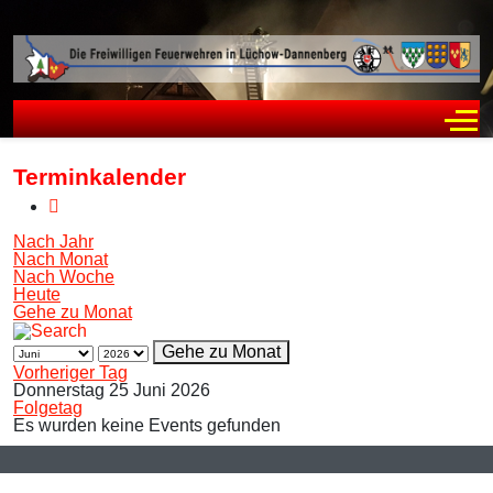
Off
Terminkalender
Nach Jahr
Nach Monat
Nach Woche
Heute
Gehe zu Monat
Gehe zu Monat
Vorheriger Tag
Donnerstag 25 Juni 2026
Folgetag
Es wurden keine Events gefunden