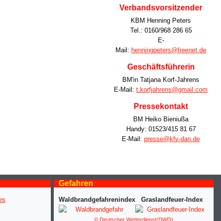
Verbandsvorsitzender
KBM Henning Peters
Tel.: 0160/968 286 65
E-
Mail:
henningpeters@freenet.de
Geschäftsführerin
BM'in Tatjana Korf-Jahrens
E-Mail:
t.korfjahrens@gmail.com
Pressekontakt
BM Heiko Bieniußa
Handy: 01523/415 81 67
E-Mail:
presse@kfv-dan.de
Gefahren
Waldbrandgefahrenindex
Graslandfeuer-Index
© Deutscher Wetterdienst(DWD)