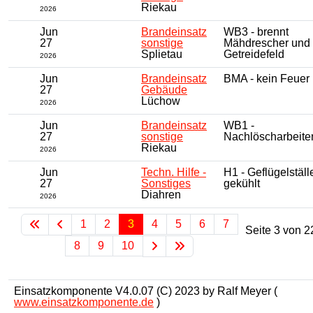
Riekau
2026
Jun
Brandeinsatz
WB3 - brennt
27
sonstige
Mähdrescher und
Splietau
Getreidefeld
2026
Jun
Brandeinsatz
BMA - kein Feuer
27
Gebäude
Lüchow
2026
Jun
Brandeinsatz
WB1 -
27
sonstige
Nachlöscharbeite
Riekau
2026
Jun
Techn. Hilfe -
H1 - Geflügelställ
27
Sonstiges
gekühlt
Diahren
2026
1
2
3
4
5
6
7
Seite 3 von 2
8
9
10
Einsatzkomponente V4.0.07 (C) 2023 by Ralf Meyer (
www.einsatzkomponente.de
)