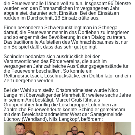
die Feuerwehr alle Hände voll zu tun. Insgesamt 96 Dienste
wurden von den Ehrenamtlichen im vergangenen Jahr
abgeleistet, darunter acht Einsätze. Bei den Einsätzen
rückten im Durchschnitt 13 Einsatzkräfte aus.
Einen besonderen Schwerpunkt legt man in Schnega
darauf, die Feuerwehr mehr in das Dorfleben zu integrieren
und so enger mit der Bevölkerung in den Dialog zu treten.
Das traditionelle Aufstellen des Weihnachtsbaumes ist nur
ein Beispiel dafür, dass das sehr gut gelingt.
Schindler bedankte sich ausdrücklich bei den
Verantwortlichen des Fördervereins, die auch im
vergangenen Jahr zahlreiche Ausrüstungsgegenstände für
die Feuerwehr beschafften. So konnte ein
Rettungsrucksack, Löschrucksäcke, ein Defibrillator und ein
Zelt übergeben werden.
Bei der Wahl zum stellv. Ortsbrandmeister wurde Nico
Lange mit überwältigender Mehrheit für weitere sechs Jahre
in seinem Amt bestätigt, Marcel Gruß führt als
Gruppenführer künftig die Löschgruppe Lütenthien an.
Zahlreiche Feuerwehrleute konnte Schindler gemeinsam
mit dem Bereichsbrandmeister West der Samtgemeinde
Lüchow (Wendland), Nils Langkopf, befördern: