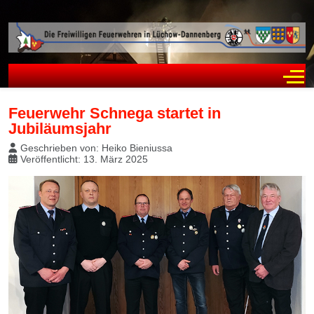
Off
Feuerwehr Schnega startet in
Jubiläumsjahr
Geschrieben von:
Heiko Bieniussa
Veröffentlicht: 13. März 2025