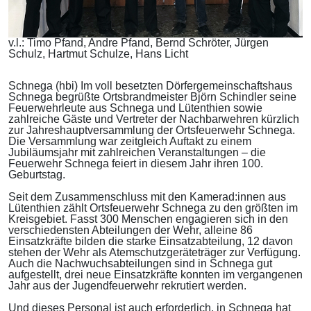
v.l.: Timo Pfand, Andre Pfand, Bernd Schröter, Jürgen
Schulz, Hartmut Schulze, Hans Licht
Schnega (hbi) Im voll besetzten Dörfergemeinschaftshaus
Schnega begrüßte Ortsbrandmeister Björn Schindler seine
Feuerwehrleute aus Schnega und Lütenthien sowie
zahlreiche Gäste und Vertreter der Nachbarwehren kürzlich
zur Jahreshauptversammlung der Ortsfeuerwehr Schnega.
Die Versammlung war zeitgleich Auftakt zu einem
Jubiläumsjahr mit zahlreichen Veranstaltungen – die
Feuerwehr Schnega feiert in diesem Jahr ihren 100.
Geburtstag.
Seit dem Zusammenschluss mit den Kamerad:innen aus
Lütenthien zählt Ortsfeuerwehr Schnega zu den größten im
Kreisgebiet. Fasst 300 Menschen engagieren sich in den
verschiedensten Abteilungen der Wehr, alleine 86
Einsatzkräfte bilden die starke Einsatzabteilung, 12 davon
stehen der Wehr als Atemschutzgeräteträger zur Verfügung.
Auch die Nachwuchsabteilungen sind in Schnega gut
aufgestellt, drei neue Einsatzkräfte konnten im vergangenen
Jahr aus der Jugendfeuerwehr rekrutiert werden.
Und dieses Personal ist auch erforderlich, in Schnega hat