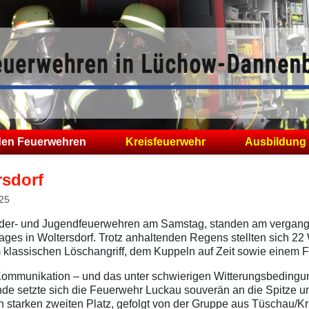
den Feuerwehren
Kreisfeuerwehr
Ausbildung
rsdorf
025
Kinder- und Jugendfeuerwehren am Samstag, standen am vergan
ages in Woltersdorf. Trotz anhaltenden Regens stellten sich 2
klassischen Löschangriff, dem Kuppeln auf Zeit sowie einem F
 Kommunikation – und das unter schwierigen Witterungsbeding
nde setzte sich die Feuerwehr Luckau souverän an die Spitze un
n starken zweiten Platz, gefolgt von der Gruppe aus Tüschau/K