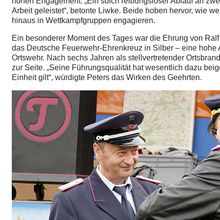
hohen Engagement: „Ein solch reibungsloser Ablauf an zwei 
Arbeit geleistet“, betonte Liwke. Beide hoben hervor, wie we
hinaus in Wettkampfgruppen engagieren.
Ein besonderer Moment des Tages war die Ehrung von Ralf
das Deutsche Feuerwehr-Ehrenkreuz in Silber – eine hohe
Ortswehr. Nach sechs Jahren als stellvertretender Ortsbrandm
zur Seite. „Seine Führungsqualität hat wesentlich dazu bei
Einheit gilt“, würdigte Peters das Wirken des Geehrten.