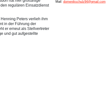
dorf hat hier großartige
Mail:
domenikschulz94@gmail.com
r den regulären Einsatzdienst
Henning Peters verlieh ihm
t in der Führung der
 er erneut als Stellvertreter
e und gut aufgestellte