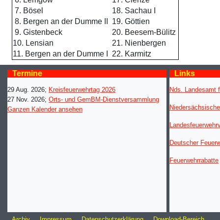
7. Bösel
18. Sachau I
8. Bergen an der Dumme II
19. Göttien
9. Gistenbeck
20. Beesem-Bülitz
10. Lensian
21. Nienbergen
11. Bergen an der Dumme I
22. Karmitz
Termine
Links
29 Aug. 2026
;
Kreisfeuerwehrtag 2026
Nds. Landesamt f
27 Nov. 2026
;
Orts- und GemBM-Dienstversammlung
Niedersächsische
Ganzen Kalender ansehen
Landesfeuerwehr
Deutscher Feuer
Feuerwehrrabatte
Archiv
Impressum
Datenschutzerklärung
Download-Bereich