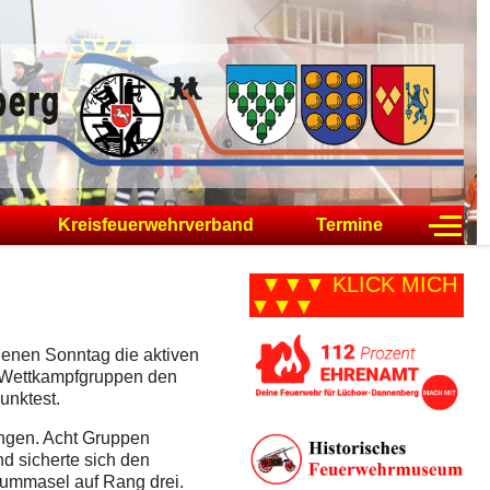
Off-C
Kreisfeuerwehrverband
Termine
▼▼▼ KLICK MICH
▼▼▼
genen Sonntag die aktiven
2 Wettkampfgruppen den
unktest.
ungen. Acht Gruppen
d sicherte sich den
rummasel auf Rang drei.