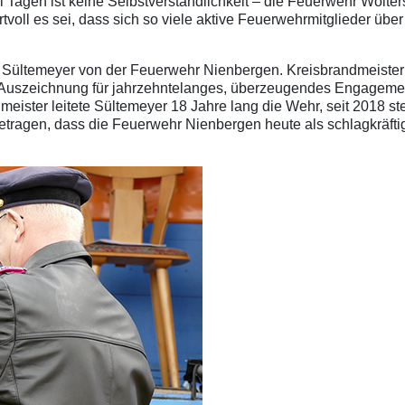
Tagen ist keine Selbstverständlichkeit – die Feuerwehr Wolters
rtvoll es sei, dass sich so viele aktive Feuerwehrmitglieder übe
 Sültemeyer von der Feuerwehr Nienbergen. Kreisbrandmeister 
 Auszeichnung für jahrzehntelanges, überzeugendes Engagemen
eister leitete Sültemeyer 18 Jahre lang die Wehr, seit 2018 steht
getragen, dass die Feuerwehr Nienbergen heute als schlagkräftig