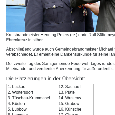
Kreisbrandmeister Henning Peters (re.) ehrte Ralf Sültem
Ehrenkreuz in silber
Abschließend wurde auch Gemeindebrandmeister Michael Sc
verabschiedet. Er erhielt eine Dankensurkunde für seine la
Der zweite Tag des Samtgemeinde-Feuerwehrtages rundete
Miteinander und verdienter Anerkennung für außerordentli
Die Platzierungen in der Übersicht:
1. Luckau
12. Sachau II
2. Woltersdorf
13. Plate
3. Tüschau-Krummasel
14. Wustrow
4. Küsten
15. Grabow
5. Lübbow
16. Künsche
6. Lemgow
17. Clenze