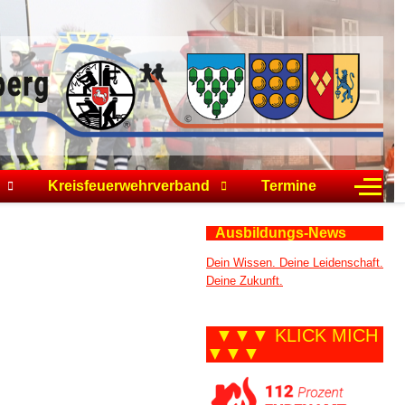
Off-C
Kreisfeuerwehrverband
Termine
Ausbildungs-News
Dein Wissen. Deine Leidenschaft.
Deine Zukunft.
▼▼▼ KLICK MICH
▼▼▼