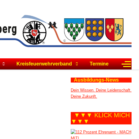
Off-C
Kreisfeuerwehrverband
Termine
Ausbildungs-News
Dein Wissen. Deine Leidenschaft.
Deine Zukunft.
▼▼▼ KLICK MICH
▼▼▼