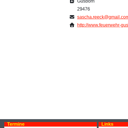
Adresse:
Gusborn
29476
E-Mail:
sascha.reeck@gmail.co
Website:
http://www.feuerwehr-gus
Termine
Links