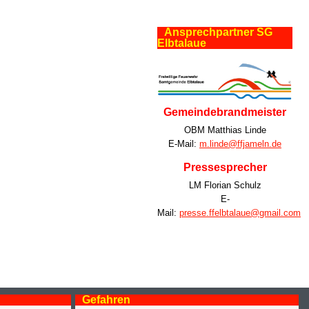
Ansprechpartner SG
Elbtalaue
Gemeindebrandmeister
OBM Matthias Linde
E-Mail:
m.linde@ffjameln.de
Pressesprecher
LM Florian Schulz
E-
Mail:
presse.ffelbtalaue@gmail.com
Gefahren