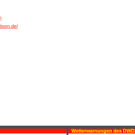
m
born.de/
Wetterwarnungen des DWD