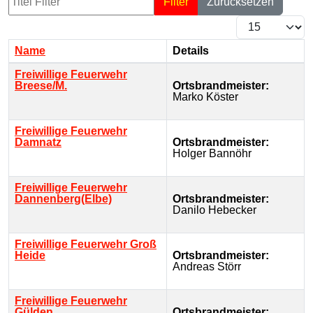
Filter
Zurücksetzen
Anzeige #
Name
Details
Kontakte,
Freiwillige Feuerwehr
Breese/M.
Ortsbrandmeister:
Marko Köster
Freiwillige Feuerwehr
Damnatz
Ortsbrandmeister:
Holger Bannöhr
Freiwillige Feuerwehr
Dannenberg(Elbe)
Ortsbrandmeister:
Danilo Hebecker
Freiwillige Feuerwehr Groß
Heide
Ortsbrandmeister:
Andreas Störr
Freiwillige Feuerwehr
Gülden
Ortsbrandmeister: