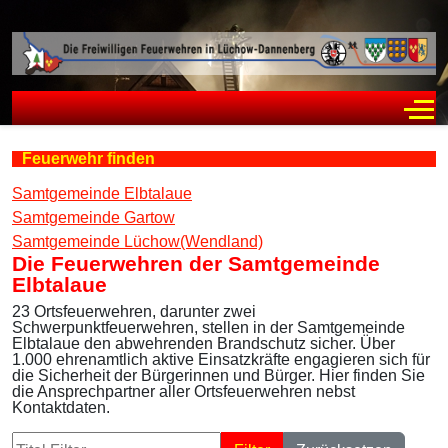
Off
Feuerwehr finden
Samtgemeinde Elbtalaue
Samtgemeinde Gartow
Samtgemeinde Lüchow(Wendland)
Die Feuerwehren der Samtgemeinde
Elbtalaue
23 Ortsfeuerwehren, darunter zwei
Schwerpunktfeuerwehren, stellen in der Samtgemeinde
Elbtalaue den abwehrenden Brandschutz sicher. Über
1.000 ehrenamtlich aktive Einsatzkräfte engagieren sich für
die Sicherheit der Bürgerinnen und Bürger. Hier finden Sie
die Ansprechpartner aller Ortsfeuerwehren nebst
Kontaktdaten.
Titel Filter