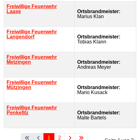
Freiwillige Feuerwehr
Laase
Ortsbrandmeister:
Marius Klan
Freiwillige Feuerwehr
Langendorf
Ortsbrandmeister:
Tobias Klann
Freiwillige Feuerwehr
Metzingen
Ortsbrandmeister:
Andreas Meyer
Freiwillige Feuerwehr
Mützingen
Ortsbrandmeister:
Mario Kusack
Freiwillige Feuerwehr
Penkefitz
Ortsbrandmeister:
Malte Bartels
1
2