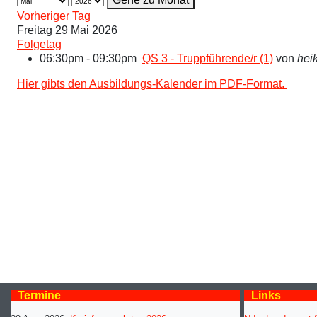
Vorheriger Tag
Freitag 29 Mai 2026
Folgetag
06:30pm - 09:30pm
QS 3 - Truppführende/r (1)
von
heik
Hier gibts den Ausbildungs-Kalender im PDF-Format.
Termine
Links