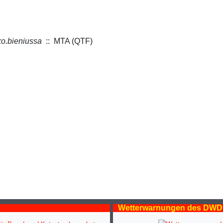
o.bieniussa
:: MTA (QTF)
Wetterwarnungen des DWD