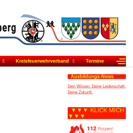
Off-C
Kreisfeuerwehrverband
Termine
Ausbildungs-News
Dein Wissen. Deine Leidenschaft.
Deine Zukunft.
▼▼▼ KLICK MICH
▼▼▼