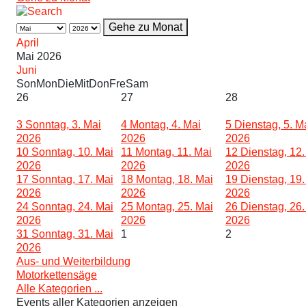
Gehe zu Monat
April
Mai 2026
Juni
Son
Mon
Die
Mit
Don
Fre
Sam
26
27
28
3
Sonntag, 3. Mai
4
Montag, 4. Mai
5
Dienstag, 5. M
2026
2026
2026
10
Sonntag, 10. Mai
11
Montag, 11. Mai
12
Dienstag, 12.
2026
2026
2026
17
Sonntag, 17. Mai
18
Montag, 18. Mai
19
Dienstag, 19.
2026
2026
2026
24
Sonntag, 24. Mai
25
Montag, 25. Mai
26
Dienstag, 26.
2026
2026
2026
31
Sonntag, 31. Mai
1
2
2026
Aus- und Weiterbildung
Motorkettensäge
Alle Kategorien ...
Events aller Kategorien anzeigen