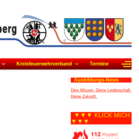
Off-C
Kreisfeuerwehrverband
Termine
Ausbildungs-News
Dein Wissen. Deine Leidenschaft.
Deine Zukunft.
▼▼▼ KLICK MICH
▼▼▼