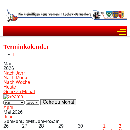
Off
Terminkalender
Mai,
2026
Nach Jahr
Nach Monat
Nach Woche
Heute
Gehe zu Monat
Gehe zu Monat
April
Mai 2026
Juni
Son
Mon
Die
Mit
Don
Fre
Sam
26
27
28
29
30
1
2