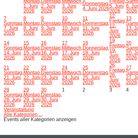
Montag,
Dienstag,
Mittwoch,
Freitag,
Sams
Donnerstag,
1. Juni
2. Juni
3. Juni
5. Juni
6. Ju
4. Juni 2026
2026
2026
2026
2026
2026
12
7
8
9
10
11
13
Freitag,
Sonntag,
Montag,
Dienstag,
Mittwoch,
Donnerstag,
Sams
12.
7. Juni
8. Juni
9. Juni
10. Juni
11. Juni
13. J
Juni
2026
2026
2026
2026
2026
2026
2026
19
14
15
16
17
18
20
Freitag,
Sonntag,
Montag,
Dienstag,
Mittwoch,
Donnerstag,
Sams
19.
14. Juni
15. Juni
16. Juni
17. Juni
18. Juni
20. J
Juni
2026
2026
2026
2026
2026
2026
2026
26
21
22
23
24
25
27
Freitag,
Sonntag,
Montag,
Dienstag,
Mittwoch,
Donnerstag,
Sams
26.
21. Juni
22. Juni
23. Juni
24. Juni
25. Juni
27. J
Juni
2026
2026
2026
2026
2026
2026
2026
28
29
30
1
2
3
4
Sonntag,
Montag,
Dienstag,
28. Juni
29. Juni
30. Juni
2026
2026
2026
Veranstaltung
Alle Kategorien ...
Events aller Kategorien anzeigen