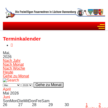
Off
Terminkalender
Mai,
2026
Nach Jahr
Nach Monat
Nach Woche
Heute
Gehe zu Monat
Gehe zu Monat
April
Mai 2026
Juni
Son
Mon
Die
Mit
Don
Fre
Sam
26
27
28
29
30
1
2