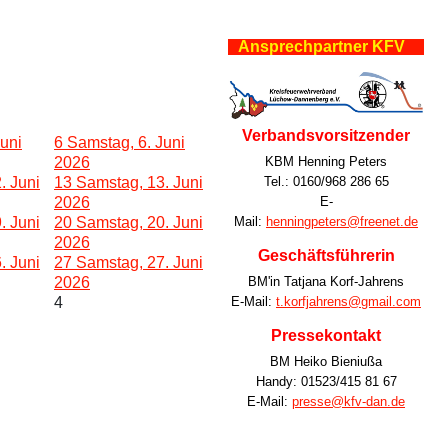
Ansprechpartner KFV
Verbandsvorsitzender
Juni
6
Samstag, 6. Juni
KBM Henning Peters
2026
Tel.: 0160/968 286 65
. Juni
13
Samstag, 13. Juni
E-
2026
Mail:
henningpeters@freenet.de
. Juni
20
Samstag, 20. Juni
2026
Geschäftsführerin
. Juni
27
Samstag, 27. Juni
BM'in Tatjana Korf-Jahrens
2026
E-Mail:
t.korfjahrens@gmail.com
4
Pressekontakt
BM Heiko Bieniußa
Handy: 01523/415 81 67
E-Mail:
presse@kfv-dan.de