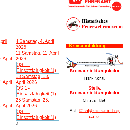
pril
4
Samstag, 4. April
Kreisausbildung
2026
11
Samstag, 11. April
. April
2026
QS 1 -
Einsatzfähigkeit (1)
Kreisausbildungsleiter
18
Samstag, 18.
Frank Konau
. April
April 2026
Stellv.
QS 1 -
Kreisausbildungsleiter
Einsatzfähigkeit (1)
25
Samstag, 25.
Christian Klatt
. April
April 2026
Mail:
32.kal@kreisausbildung-
QS 1 -
dan.de
Einsatzfähigkeit (1)
2