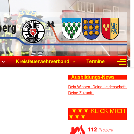
Off-C
Kreisfeuerwehrverband
Termine
Ausbildungs-News
Dein Wissen. Deine Leidenschaft.
Deine Zukunft.
▼▼▼ KLICK MICH
▼▼▼