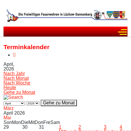
Off
Terminkalender
April,
2026
Nach Jahr
Nach Monat
Nach Woche
Heute
Gehe zu Monat
Gehe zu Monat
März
April 2026
Mai
Son
Mon
Die
Mit
Don
Fre
Sam
29
30
31
1
2
3
4